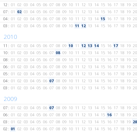
12 :
01
02
03
04
05
06
07
08
09
10
11
12
13
14
15
16
17
18
19
20
07 :
01
02
03
04
05
06
07
08
09
10
11
12
13
14
15
16
17
18
19
20
04 :
01
02
03
04
05
06
07
08
09
10
11
12
13
14
15
16
17
18
19
20
03 :
01
02
03
04
05
06
07
08
09
10
11
12
13
14
15
16
17
18
19
20
2010
11 :
01
02
03
04
05
06
07
08
09
10
11
12
13
14
15
16
17
18
19
20
10 :
01
02
03
04
05
06
07
08
09
10
11
12
13
14
15
16
17
18
19
20
08 :
01
02
03
04
05
06
07
08
09
10
11
12
13
14
15
16
17
18
19
20
06 :
01
02
03
04
05
06
07
08
09
10
11
12
13
14
15
16
17
18
19
20
05 :
01
02
03
04
05
06
07
08
09
10
11
12
13
14
15
16
17
18
19
20
04 :
01
02
03
04
05
06
07
08
09
10
11
12
13
14
15
16
17
18
19
20
03 :
01
02
03
04
05
06
07
08
09
10
11
12
13
14
15
16
17
18
19
20
2009
07 :
01
02
03
04
05
06
07
08
09
10
11
12
13
14
15
16
17
18
19
20
06 :
01
02
03
04
05
06
07
08
09
10
11
12
13
14
15
16
17
18
19
20
03 :
01
02
03
04
05
06
07
08
09
10
11
12
13
14
15
16
17
18
19
20
02 :
01
02
03
04
05
06
07
08
09
10
11
12
13
14
15
16
17
18
19
20