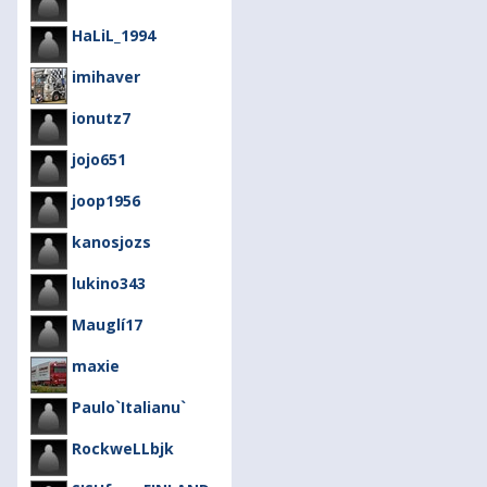
HaLiL_1994
imihaver
ionutz7
jojo651
joop1956
kanosjozs
lukino343
Mauglí17
maxie
Paulo`Italianu`
RockweLLbjk