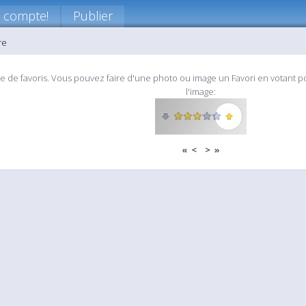
 compte!
Publier
re
re de favoris. Vous pouvez faire d'une photo ou image un Favori en votant po
l'image:
«
<
>
»