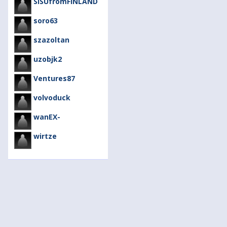
SISUfromFINLAND
soro63
szazoltan
uzobjk2
Ventures87
volvoduck
wanEX-
wirtze