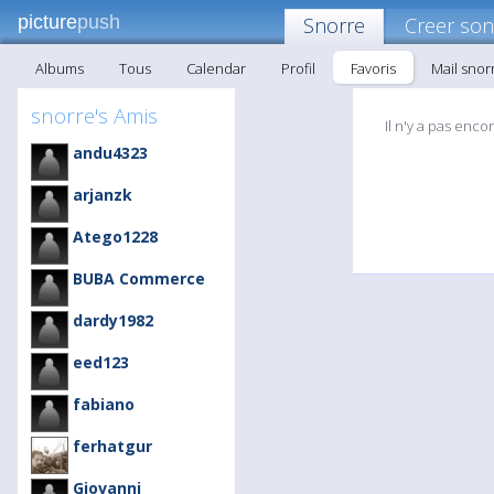
picture
push
Snorre
Creer son
Albums
Tous
Calendar
Profil
Favoris
Mail snor
snorre's Amis
Il n'y a pas enco
andu4323
arjanzk
Atego1228
BUBA Commerce
dardy1982
eed123
fabiano
ferhatgur
Giovanni