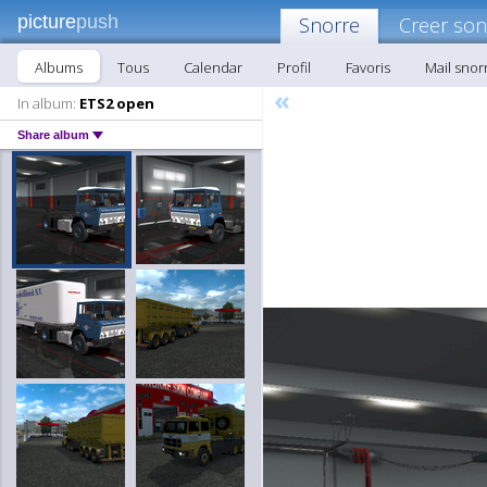
picture
push
Snorre
Creer son
Albums
Tous
Calendar
Profil
Favoris
Mail snor
«
In album:
ETS2 open
Share album