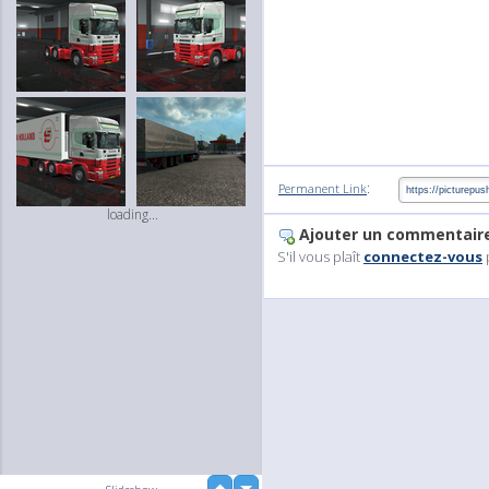
:
Permanent Link
loading...
Ajouter un commentair
S'il vous plaît
connectez-vous