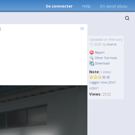
Se connecter
Help
En savoir plusu
»
k
Uploaded on February
17, 2020 by
snorre
Report
Other Formats
Download
Note:
( Votes)
pour
Loggez-vous
voter!
Views:
2532